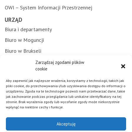
OWI – System Informacji Przestrzennej
URZĄD
Biura i departamenty
Biuro w Moguncji
Biuro w Brukseli
Załatwianie spraw w urzędzie
Zarządzaj zgodami plików
cookie
Zamówienia publiczne
Aby zapewnić jak najlepsze wrażenia, korzystamy z technologii, takich jak
Punkty Informacyjne FE
pliki cookie, do przechowywania i/lub uzyskiwania dostępu do informacji o
urządzeniu. Zgoda na te technologie pozwoli nam przetwarzać dane, takie
Praca w urzędzie
jak zachowanie podczas przeglądania lub unikalne identyfikatory na tej
stronie. Brak wyrażenia zgody lub wycofanie zgody może niekorzystnie
wpłynąć na niektóre cechy i funkcje.
Polityka plików cookies
Akceptuję
Mapa strony