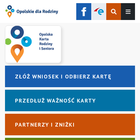
Szukaj
Men
ZŁÓŻ WNIOSEK I ODBIERZ KARTĘ
PRZEDŁUŻ WAŻNOŚĆ KARTY
PARTNERZY I ZNIŻKI