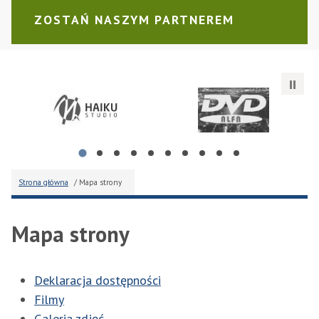
ZOSTAŃ NASZYM PARTNEREM
Haiku Studio Michał Pliszka
Wypożyczalnia Kaset Video "
pi
Strona główna
/ Mapa strony
Mapa strony
Deklaracja dostępności
Filmy
Galeria zdjęć