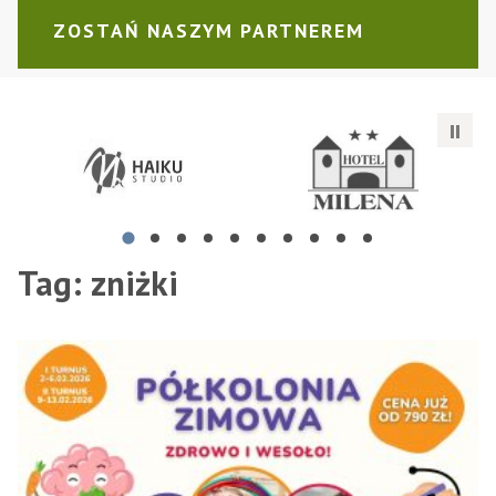
ZOSTAŃ NASZYM PARTNEREM
Pliszka
Białożyt Wiesław Przedsiębiorstwo Produkcyjno - Ha
Tania Atrakcyjna Księgar
Tag:
zniżki