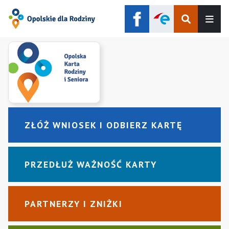
Szukaj
Men
ZŁÓŻ WNIOSEK I ODBIERZ KARTĘ
PRZEDŁUŻ WAŻNOŚĆ KARTY
PARTNERZY I ZNIŻKI