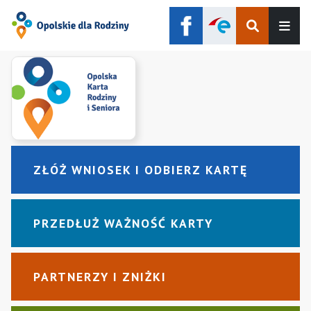
Szukaj
Men
ZŁÓŻ WNIOSEK I ODBIERZ KARTĘ
PRZEDŁUŻ WAŻNOŚĆ KARTY
PARTNERZY I ZNIŻKI