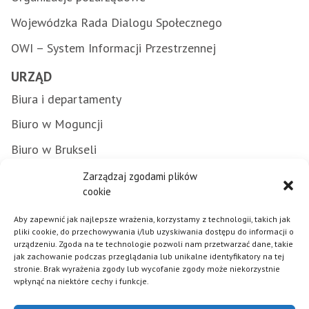
Wojewódzka Rada Dialogu Społecznego
OWI – System Informacji Przestrzennej
URZĄD
Biura i departamenty
Biuro w Moguncji
Biuro w Brukseli
Załatwianie spraw w urzędzie
Zarządzaj zgodami plików
cookie
Zamówienia publiczne
Aby zapewnić jak najlepsze wrażenia, korzystamy z technologii, takich jak
Punkty Informacyjne FE
pliki cookie, do przechowywania i/lub uzyskiwania dostępu do informacji o
urządzeniu. Zgoda na te technologie pozwoli nam przetwarzać dane, takie
Praca w urzędzie
jak zachowanie podczas przeglądania lub unikalne identyfikatory na tej
stronie. Brak wyrażenia zgody lub wycofanie zgody może niekorzystnie
wpłynąć na niektóre cechy i funkcje.
Polityka plików cookies