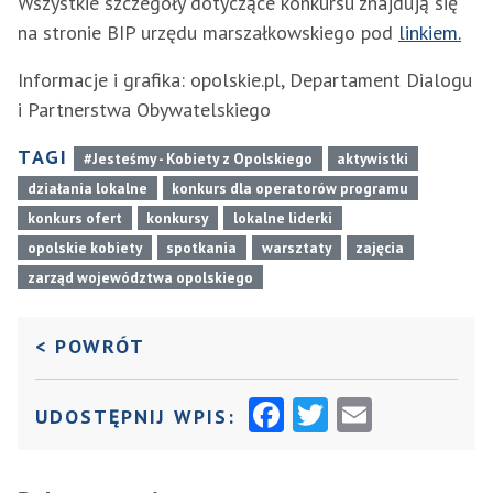
Wszystkie szczegóły dotyczące konkursu znajdują się
na stronie BIP urzędu marszałkowskiego pod
linkiem.
Informacje i grafika: opolskie.pl, Departament Dialogu
i Partnerstwa Obywatelskiego
TAGI
#Jesteśmy - Kobiety z Opolskiego
aktywistki
działania lokalne
konkurs dla operatorów programu
konkurs ofert
konkursy
lokalne liderki
opolskie kobiety
spotkania
warsztaty
zajęcia
zarząd województwa opolskiego
DO POPRZEDNIEJ STRONY
< POWRÓT
F
T
E
UDOSTĘPNIJ WPIS:
A
W
M
C
I
AI