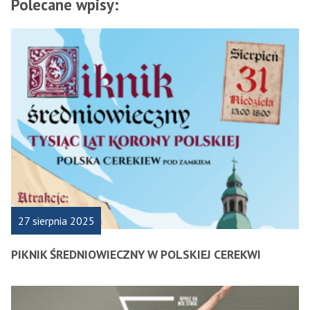
Polecane wpisy:
E
T
L
B
T
O
E
O
R
K
27 sierpnia 2025
PIKNIK ŚREDNIOWIECZNY W POLSKIEJ CEREKWI