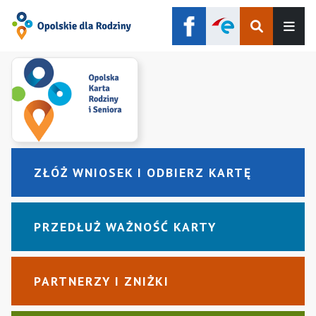
Szukaj
Men
ZŁÓŻ WNIOSEK I ODBIERZ KARTĘ
PRZEDŁUŻ WAŻNOŚĆ KARTY
PARTNERZY I ZNIŻKI