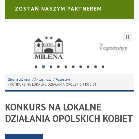
ZOSTAŃ NASZYM PARTNEREM
Białożyt Wiesław Przedsiębiorstwo Produkcyjno - Handlo
N.Trade sp. z o.o. sp.k.
Fi
Strona główna
/
Aktualności
/
Pozostałe
/ KONKURS NA LOKALNE DZIAŁANIA OPOLSKICH KOBIET
KONKURS NA LOKALNE
DZIAŁANIA OPOLSKICH KOBIET