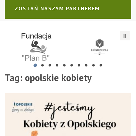
ZOSTAŃ NASZYM PARTNEREM
Fundacja "Plan b"
Leśniczówka Gościejowice Sp. 
AC
Tag:
opolskie kobiety