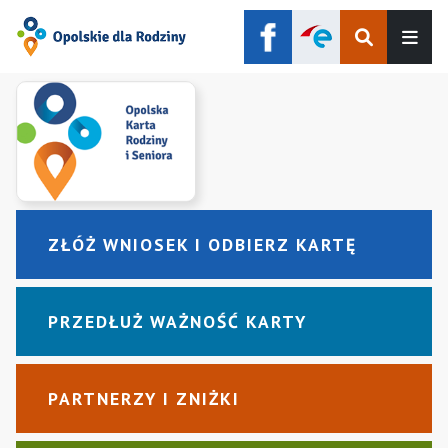
Szukaj
Men
ZŁÓŻ WNIOSEK I ODBIERZ KARTĘ
PRZEDŁUŻ WAŻNOŚĆ KARTY
PARTNERZY I ZNIŻKI