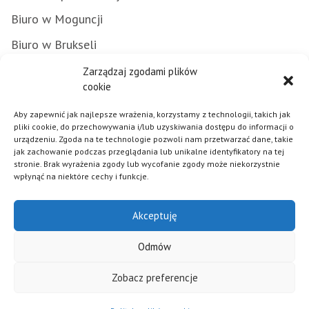
Biuro w Moguncji
Biuro w Brukseli
Załatwianie spraw w urzędzie
Zarządzaj zgodami plików
cookie
Zamówienia publiczne
Aby zapewnić jak najlepsze wrażenia, korzystamy z technologii, takich jak
Punkty Informacyjne FE
pliki cookie, do przechowywania i/lub uzyskiwania dostępu do informacji o
urządzeniu. Zgoda na te technologie pozwoli nam przetwarzać dane, takie
Praca w urzędzie
jak zachowanie podczas przeglądania lub unikalne identyfikatory na tej
stronie. Brak wyrażenia zgody lub wycofanie zgody może niekorzystnie
wpłynąć na niektóre cechy i funkcje.
Polityka plików cookies
Akceptuję
Mapa strony
Deklaracja dostępności
Odmów
Klauzula informacyjna RODO
Zobacz preferencje
© 2026 - Samorząd Województwa Opolskiego - Realizacja