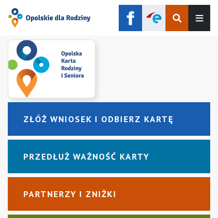
Szukaj
Men
ZŁÓŻ WNIOSEK I ODBIERZ KARTĘ
PRZEDŁUŻ WAŻNOŚĆ KARTY
PARTNERZY I ZNIŻKI