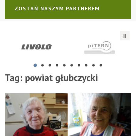
ZOSTAŃ NASZYM PARTNEREM
Aleksandra Wyrębska ALEPROJEKT
piTERN Sp. z o.o.
Mo
Tag:
powiat głubczycki