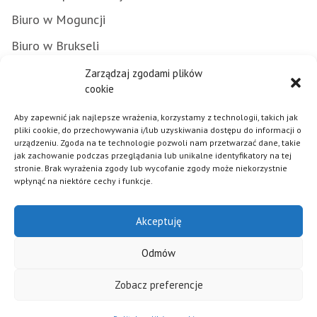
Biuro w Moguncji
Biuro w Brukseli
Załatwianie spraw w urzędzie
Zarządzaj zgodami plików
cookie
Zamówienia publiczne
Aby zapewnić jak najlepsze wrażenia, korzystamy z technologii, takich jak
Punkty Informacyjne FE
pliki cookie, do przechowywania i/lub uzyskiwania dostępu do informacji o
urządzeniu. Zgoda na te technologie pozwoli nam przetwarzać dane, takie
Praca w urzędzie
jak zachowanie podczas przeglądania lub unikalne identyfikatory na tej
stronie. Brak wyrażenia zgody lub wycofanie zgody może niekorzystnie
wpłynąć na niektóre cechy i funkcje.
Polityka plików cookies
Akceptuję
Mapa strony
Deklaracja dostępności
Odmów
Klauzula informacyjna RODO
Zobacz preferencje
© 2026 - Samorząd Województwa Opolskiego - Realizacja