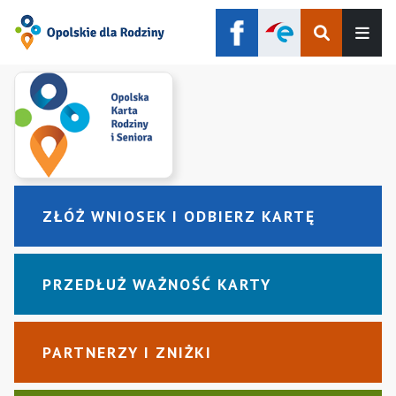
Szukaj
Men
ZŁÓŻ WNIOSEK I ODBIERZ KARTĘ
PRZEDŁUŻ WAŻNOŚĆ KARTY
PARTNERZY I ZNIŻKI