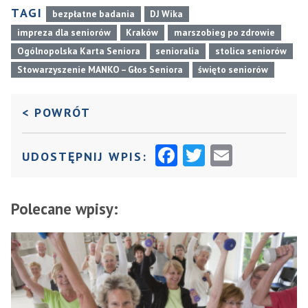
TAGI
bezpłatne badania
DJ Wika
impreza dla seniorów
Kraków
marszobieg po zdrowie
Ogólnopolska Karta Seniora
senioralia
stolica seniorów
Stowarzyszenie MANKO – Głos Seniora
święto seniorów
DO POPRZEDNIEJ STRONY
< POWRÓT
F
T
E
UDOSTĘPNIJ WPIS:
A
W
M
C
I
AI
Polecane wpisy:
E
T
L
B
T
O
E
O
R