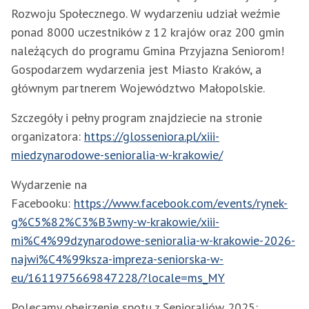
Rozwoju Społecznego. W wydarzeniu udział weźmie
ponad 8000 uczestników z 12 krajów oraz 200 gmin
należących do programu Gmina Przyjazna Seniorom!
Gospodarzem wydarzenia jest Miasto Kraków, a
głównym partnerem Województwo Małopolskie.
Szczegóły i pełny program znajdziecie na stronie
organizatora:
https://glosseniora.pl/xiii-
miedzynarodowe-senioralia-w-krakowie/
Wydarzenie na
Facebooku:
https://www.facebook.com/events/rynek-
g%C5%82%C3%B3wny-w-krakowie/xiii-
mi%C4%99dzynarodowe-senioralia-w-krakowie-2026-
najwi%C4%99ksza-impreza-seniorska-w-
eu/1611975669847228/?locale=ms_MY
Polecamy obejrzenie spotu z Senioraliów 2025: