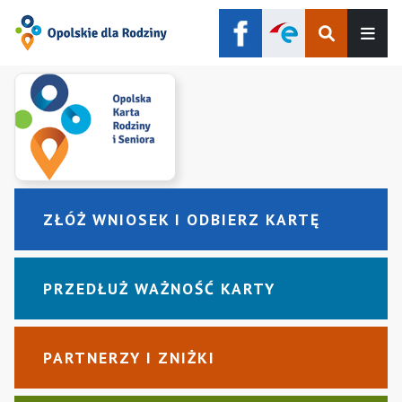
Szukaj
Men
ZŁÓŻ WNIOSEK I ODBIERZ KARTĘ
PRZEDŁUŻ WAŻNOŚĆ KARTY
PARTNERZY I ZNIŻKI