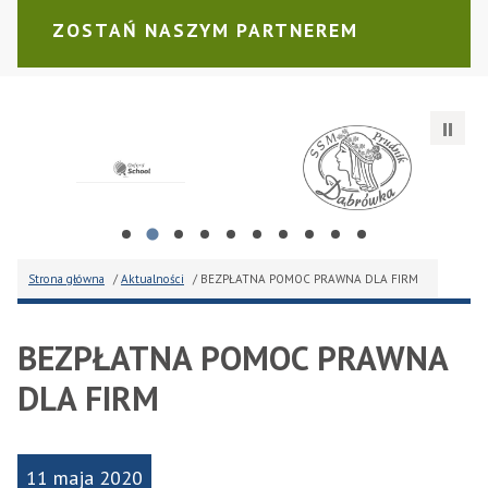
ZOSTAŃ NASZYM PARTNEREM
i Andrzej Gmyr s.c.
Oxford School Prudnik Sp. z o.o.
Szkolne Schronisko Młodzi
AT
Strona główna
/
Aktualności
/ BEZPŁATNA POMOC PRAWNA DLA FIRM
BEZPŁATNA POMOC PRAWNA
DLA FIRM
11 maja 2020