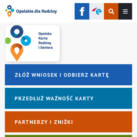
Szukaj
Men
ZŁÓŻ WNIOSEK I ODBIERZ KARTĘ
PRZEDŁUŻ WAŻNOŚĆ KARTY
PARTNERZY I ZNIŻKI