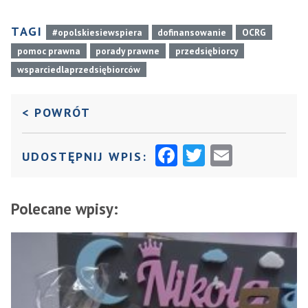
TAGI
#opolskiesiewspiera
dofinansowanie
OCRG
pomoc prawna
porady prawne
przedsiębiorcy
wsparciedlaprzedsiębiorców
DO POPRZEDNIEJ STRONY
< POWRÓT
F
T
E
UDOSTĘPNIJ WPIS:
A
W
M
C
I
AI
Polecane wpisy:
E
T
L
B
T
O
E
O
R