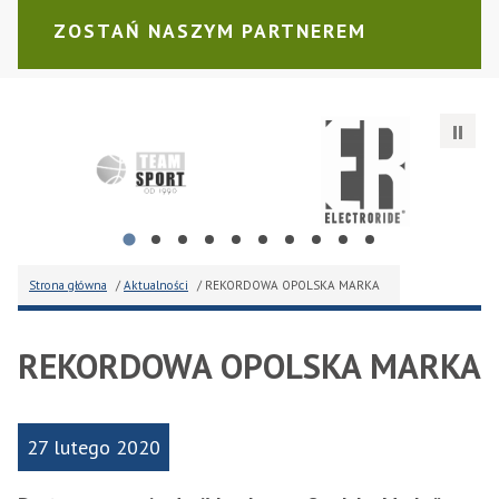
ZOSTAŃ NASZYM PARTNEREM
JCIESZEK
Brzeskie Centrum Kultury im. Ignacego Jana Paderewskie
ROYAL SCHOOL Centrum Języ
La
Strona główna
/
Aktualności
/ REKORDOWA OPOLSKA MARKA
REKORDOWA OPOLSKA MARKA
27 lutego 2020