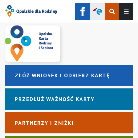
Szukaj
Men
ZŁÓŻ WNIOSEK I ODBIERZ KARTĘ
PRZEDŁUŻ WAŻNOŚĆ KARTY
PARTNERZY I ZNIŻKI