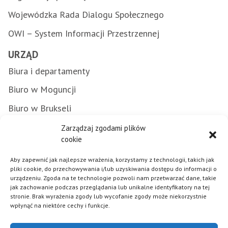
Wojewódzka Rada Dialogu Społecznego
OWI – System Informacji Przestrzennej
URZĄD
Biura i departamenty
Biuro w Moguncji
Biuro w Brukseli
Załatwianie spraw w urzędzie
Zarządzaj zgodami plików
cookie
Zamówienia publiczne
Aby zapewnić jak najlepsze wrażenia, korzystamy z technologii, takich jak
Punkty Informacyjne FE
pliki cookie, do przechowywania i/lub uzyskiwania dostępu do informacji o
urządzeniu. Zgoda na te technologie pozwoli nam przetwarzać dane, takie
Praca w urzędzie
jak zachowanie podczas przeglądania lub unikalne identyfikatory na tej
stronie. Brak wyrażenia zgody lub wycofanie zgody może niekorzystnie
wpłynąć na niektóre cechy i funkcje.
Polityka plików cookies