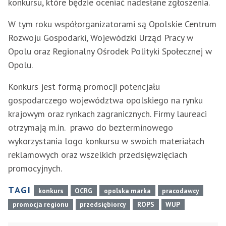
konkursu, które będzie oceniać nadesłane zgłoszenia.
W tym roku współorganizatorami są Opolskie Centrum
Rozwoju Gospodarki, Wojewódzki Urząd Pracy w
Opolu oraz Regionalny Ośrodek Polityki Społecznej w
Opolu.
Konkurs jest formą promocji potencjału
gospodarczego województwa opolskiego na rynku
krajowym oraz rynkach zagranicznych. Firmy laureaci
otrzymają m.in. prawo do bezterminowego
wykorzystania logo konkursu w swoich materiałach
reklamowych oraz wszelkich przedsięwzięciach
promocyjnych.
TAGI
konkurs
OCRG
opolska marka
pracodawcy
promocja regionu
przedsiębiorcy
ROPS
WUP