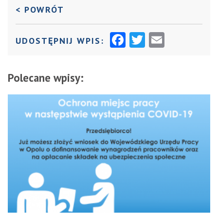
DO POPRZEDNIEJ STRONY
< POWRÓT
F
T
E
UDOSTĘPNIJ WPIS:
A
W
M
C
I
AI
Polecane wpisy:
E
T
L
B
T
O
E
O
R
K