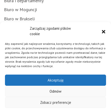
Biura i departamenty
Biuro w Moguncji
Biuro w Brukseli
Załatwianie spraw w urzędzie
Zarządzaj zgodami plików
cookie
Zamówienia publiczne
Aby zapewnić jak najlepsze wrażenia, korzystamy z technologii, takich jak
Punkty Informacyjne FE
pliki cookie, do przechowywania i/lub uzyskiwania dostępu do informacji o
urządzeniu. Zgoda na te technologie pozwoli nam przetwarzać dane, takie
Praca w urzędzie
jak zachowanie podczas przeglądania lub unikalne identyfikatory na tej
stronie. Brak wyrażenia zgody lub wycofanie zgody może niekorzystnie
wpłynąć na niektóre cechy i funkcje.
Polityka plików cookies
Akceptuję
Mapa strony
Deklaracja dostępności
Odmów
Klauzula informacyjna RODO
Zobacz preferencje
© 2026 - Samorząd Województwa Opolskiego - Realizacja