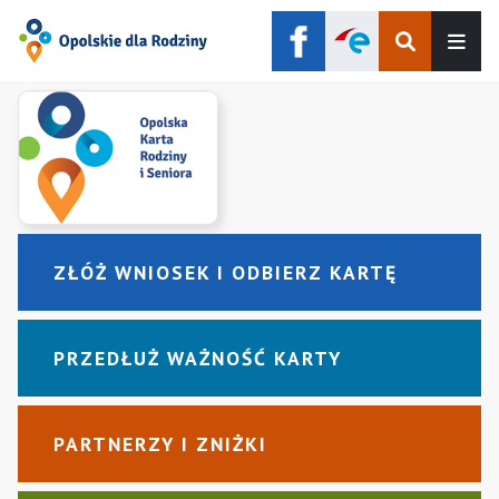
Szukaj
Men
ZŁÓŻ WNIOSEK I ODBIERZ KARTĘ
PRZEDŁUŻ WAŻNOŚĆ KARTY
PARTNERZY I ZNIŻKI