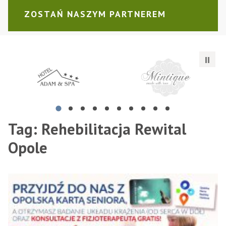
ZOSTAŃ NASZYM PARTNEREM
P.H.U. "ADAMPOL" Adam Cieśla
Mintique Justyna Gawrońska
To
Tag:
Rehebilitacja Rewital
Opole