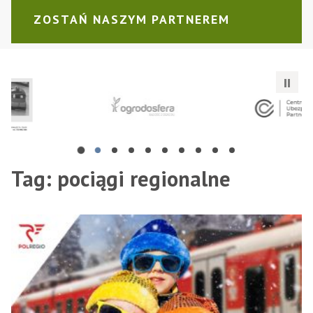
ZOSTAŃ NASZYM PARTNEREM
Centrum Ubezpieczeń PARTNER
BCH Bogdan Chwaliński
G
Tag:
pociągi regionalne