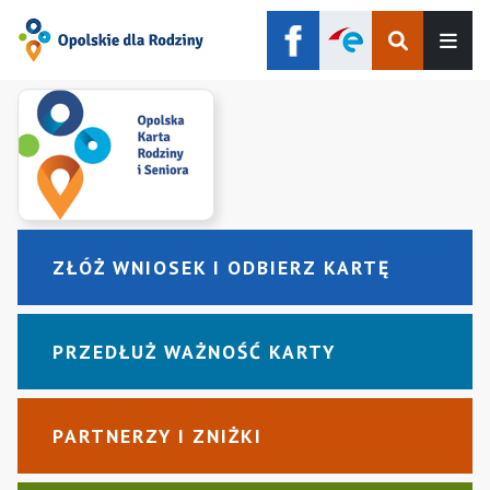
Szukaj
Men
ZŁÓŻ WNIOSEK I ODBIERZ KARTĘ
PRZEDŁUŻ WAŻNOŚĆ KARTY
PARTNERZY I ZNIŻKI