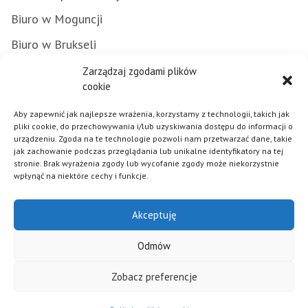
Biuro w Moguncji
Biuro w Brukseli
Załatwianie spraw w urzędzie
Zarządzaj zgodami plików
cookie
Zamówienia publiczne
Aby zapewnić jak najlepsze wrażenia, korzystamy z technologii, takich jak
Punkty Informacyjne FE
pliki cookie, do przechowywania i/lub uzyskiwania dostępu do informacji o
urządzeniu. Zgoda na te technologie pozwoli nam przetwarzać dane, takie
Praca w urzędzie
jak zachowanie podczas przeglądania lub unikalne identyfikatory na tej
stronie. Brak wyrażenia zgody lub wycofanie zgody może niekorzystnie
wpłynąć na niektóre cechy i funkcje.
Polityka plików cookies
Akceptuję
Mapa strony
Deklaracja dostępności
Odmów
Klauzula informacyjna RODO
Zobacz preferencje
© 2026 - Samorząd Województwa Opolskiego - Realizacja