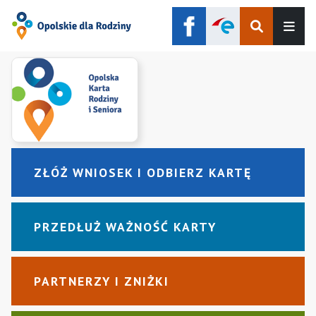
Szukaj
Men
ZŁÓŻ WNIOSEK I ODBIERZ KARTĘ
PRZEDŁUŻ WAŻNOŚĆ KARTY
PARTNERZY I ZNIŻKI