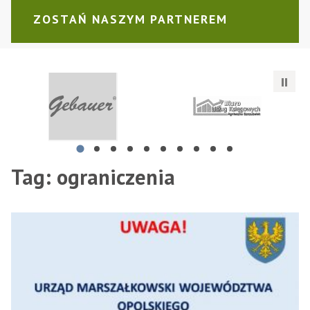
ZOSTAŃ NASZYM PARTNEREM
GEBAUER Anna Gebauer
Agnieszka SZCZUBEŁEK - Biu
Sa
Tag:
ograniczenia