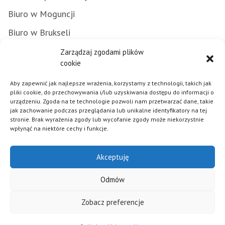
Biuro w Moguncji
Biuro w Brukseli
Załatwianie spraw w urzędzie
Zarządzaj zgodami plików
cookie
Zamówienia publiczne
Aby zapewnić jak najlepsze wrażenia, korzystamy z technologii, takich jak
Punkty Informacyjne FE
pliki cookie, do przechowywania i/lub uzyskiwania dostępu do informacji o
urządzeniu. Zgoda na te technologie pozwoli nam przetwarzać dane, takie
Praca w urzędzie
jak zachowanie podczas przeglądania lub unikalne identyfikatory na tej
stronie. Brak wyrażenia zgody lub wycofanie zgody może niekorzystnie
wpłynąć na niektóre cechy i funkcje.
Polityka plików cookies
Akceptuję
Mapa strony
Deklaracja dostępności
Odmów
Klauzula informacyjna RODO
Zobacz preferencje
© 2026 - Samorząd Województwa Opolskiego - Realizacja