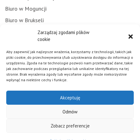
Biuro w Moguncji
Biuro w Brukseli
Załatwianie spraw w urzędzie
Zarządzaj zgodami plików
cookie
Zamówienia publiczne
Aby zapewnić jak najlepsze wrażenia, korzystamy z technologii, takich jak
Punkty Informacyjne FE
pliki cookie, do przechowywania i/lub uzyskiwania dostępu do informacji o
urządzeniu. Zgoda na te technologie pozwoli nam przetwarzać dane, takie
Praca w urzędzie
jak zachowanie podczas przeglądania lub unikalne identyfikatory na tej
stronie. Brak wyrażenia zgody lub wycofanie zgody może niekorzystnie
wpłynąć na niektóre cechy i funkcje.
Polityka plików cookies
Akceptuję
Mapa strony
Deklaracja dostępności
Odmów
Klauzula informacyjna RODO
Zobacz preferencje
© 2026 - Samorząd Województwa Opolskiego - Realizacja