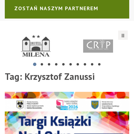
ZOSTAŃ NASZYM PARTNEREM
Białożyt Wiesław Przedsiębiorstwo Produkcyjno - Handlo
Reh-art Barbara Janek
Me
Tag:
Krzysztof Zanussi