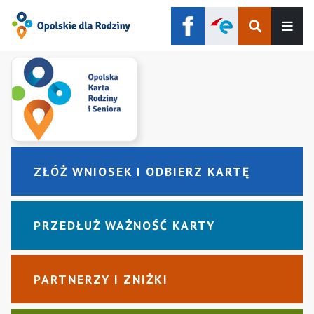
Szukaj
Men
ZŁÓŻ WNIOSEK I ODBIERZ KARTĘ
PRZEDŁUŻ WAŻNOŚĆ KARTY
PARTNERZY I ZNIŻKI