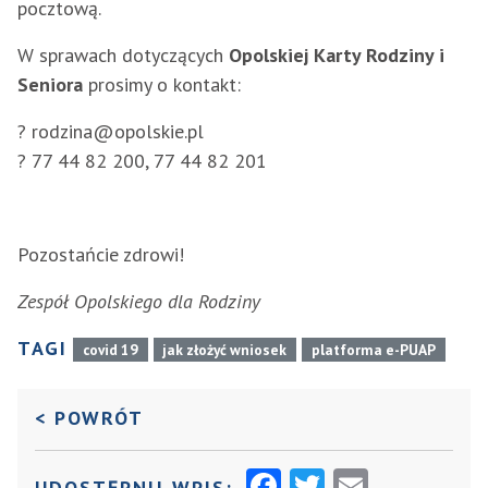
pocztową.
W sprawach dotyczących
Opolskiej Karty Rodziny i
Seniora
prosimy o kontakt:
? rodzina@opolskie.pl
? 77 44 82 200, 77 44 82 201
Pozostańcie zdrowi!
Zespół Opolskiego dla Rodziny
TAGI
covid 19
jak złożyć wniosek
platforma e-PUAP
DO POPRZEDNIEJ STRONY
< POWRÓT
F
T
E
UDOSTĘPNIJ WPIS: