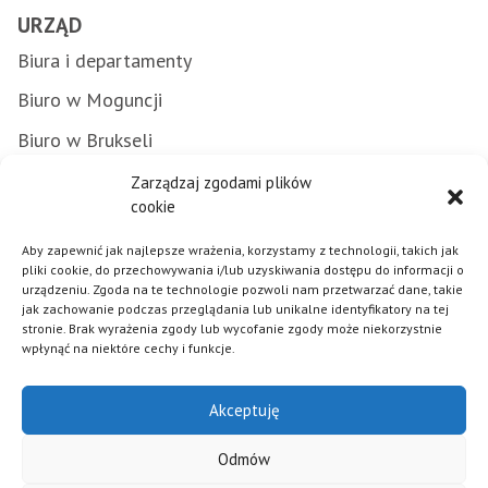
URZĄD
Biura i departamenty
Biuro w Moguncji
Biuro w Brukseli
Załatwianie spraw w urzędzie
Zarządzaj zgodami plików
cookie
Zamówienia publiczne
Aby zapewnić jak najlepsze wrażenia, korzystamy z technologii, takich jak
Punkty Informacyjne FE
pliki cookie, do przechowywania i/lub uzyskiwania dostępu do informacji o
urządzeniu. Zgoda na te technologie pozwoli nam przetwarzać dane, takie
Praca w urzędzie
jak zachowanie podczas przeglądania lub unikalne identyfikatory na tej
stronie. Brak wyrażenia zgody lub wycofanie zgody może niekorzystnie
wpłynąć na niektóre cechy i funkcje.
Polityka plików cookies
Akceptuję
Mapa strony
Deklaracja dostępności
Odmów