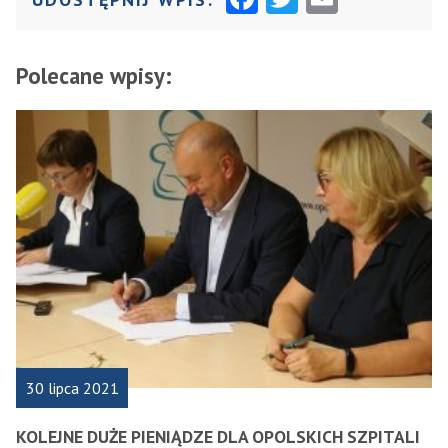
A
W
M
C
I
AI
Polecane wpisy:
E
T
L
B
T
O
E
O
R
K
30 lipca 2021
KOLEJNE DUŻE PIENIĄDZE DLA OPOLSKICH SZPITALI