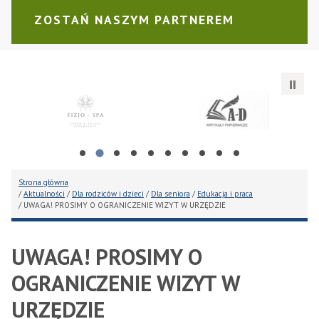
ZOSTAŃ NASZYM PARTNEREM
towy w Gogolinie
Fizjo-Spa Anna Wicher
A-D ARTYKUŁY PAPIERNICZE 
Pr
Strona główna
/
Aktualności
/
Dla rodziców i dzieci
/
Dla seniora
/
Edukacja i praca
/ UWAGA! PROSIMY O OGRANICZENIE WIZYT W URZĘDZIE
UWAGA! PROSIMY O
OGRANICZENIE WIZYT W
URZĘDZIE