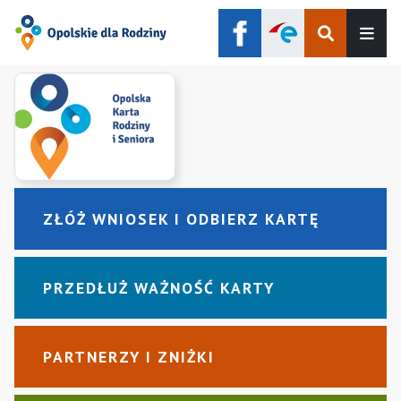
Szukaj
Men
ZŁÓŻ WNIOSEK I ODBIERZ KARTĘ
PRZEDŁUŻ WAŻNOŚĆ KARTY
PARTNERZY I ZNIŻKI