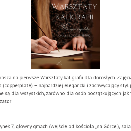
asza na pierwsze Warsztaty kaligrafii dla dorosłych. Zajęc
opperplate) – najbardziej elegancki i zachwycający styl pi
są dla wszystkich, zarówno dla osób początkujących jak tyc
zator
nek 7, główny gmach (wejście od kościoła „na Górce’), sal