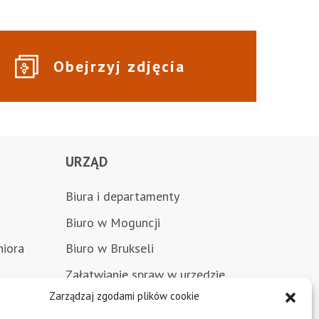
Obejrzyj zdjęcia
URZĄD
Biura i departamenty
Biuro w Moguncji
niora
Biuro w Brukseli
Załatwianie spraw w urzędzie
Zarządzaj zgodami plików cookie
Zamówienia publiczne