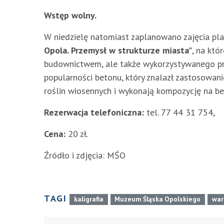
Wstęp wolny.
W niedzielę natomiast zaplanowano zajęcia pla
Opola. Przemysł w strukturze miasta”
, na któ
budownictwem, ale także wykorzystywanego pr
popularności betonu, który znalazł zastosowani
roślin wiosennych i wykonają kompozycję na be
Rezerwacja telefoniczna:
tel. 77 44 31 754,
Cena:
20 zł.
Źródło i zdjęcia: MŚO
TAGI
kaligrafia
Muzeum Śląska Opolskiego
war