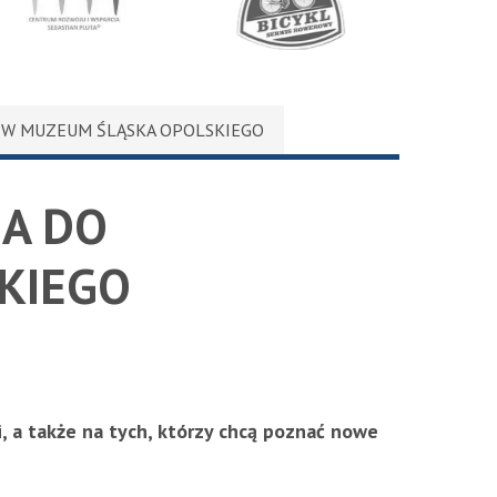
trum Rozwoju i Wsparcia Sebastian Pluta
Bicykl
TEAM SPOR
Y W MUZEUM ŚLĄSKA OPOLSKIEGO
IA DO
KIEGO
ii, a także na tych, którzy chcą poznać nowe