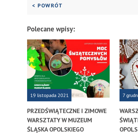
DO POPRZEDNIEJ STRON
< POWRÓT
Polecane wpisy:
19 listopada 2021
7 grudn
PRZEDŚWIĄTECZNE I ZIMOWE
WARSZ
WARSZTATY W MUZEUM
ŚWIĄT
ŚLĄSKA OPOLSKIEGO
OPOLS