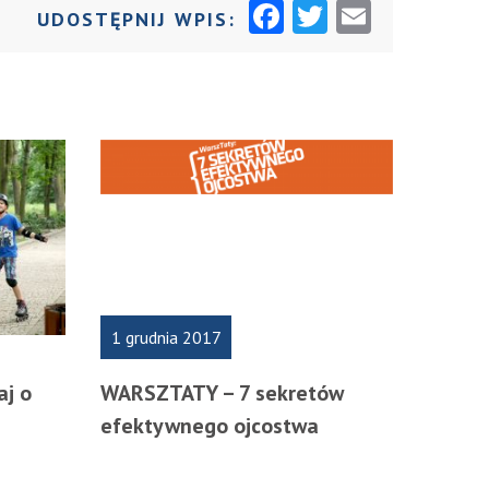
F
T
E
UDOSTĘPNIJ WPIS:
A
W
M
C
I
AI
E
T
L
B
T
O
E
O
R
K
1 grudnia 2017
aj o
WARSZTATY – 7 sekretów
efektywnego ojcostwa