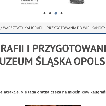
POWIEDZIALNOŚCIĄ
ABISZ" BARBARA LABISZ
Miejski Ośrodek Kultury w Kędzierzynie - Koźlu
ACB Adrian Wojtuś
Cen
/ WARSZTATY KALIGRAFII I PRZYGOTOWANIA DO WIELKANOC
RAFII I PRZYGOTOWAN
UZEUM ŚLĄSKA OPOLS
ne atrakcje. Nie lada gratka czeka na miłośników kaligraf