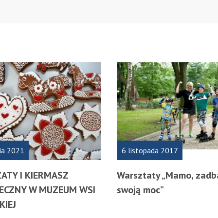
Y
ia 2021
6 listopada 2017
ATY I KIERMASZ
Warsztaty „Mamo, zadb
ECZNY W MUZEUM WSI
swoją moc”
KIEJ