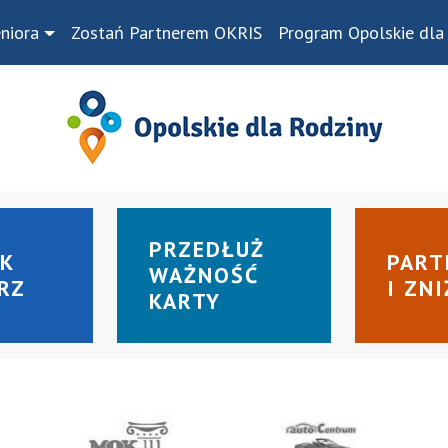
niora
Zostań Partnerem OKRIS
Program Opolskie dla
PRZEDŁUŻ
PART
EK
WAŻNOŚĆ
I ZNI
ERZ
KARTY