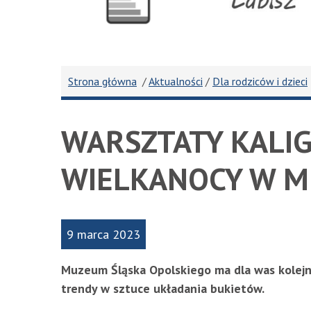
na
a Wicher
INŻYNIEROWIE SPÓŁKA Z OGRANICZONĄ OD
FIRMA HANDLOWA "L
Strona główna
/
Aktualności
/
Dla rodziców i dzieci
WARSZTATY KALIG
WIELKANOCY W M
9 marca 2023
Muzeum Śląska Opolskiego
ma dla was ko
lej
trendy w sztuce układania bukietów.