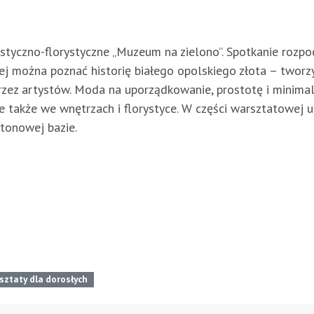
styczno-florystyczne „Muzeum na zielono”. Spotkanie rozp
rej można poznać historię białego opolskiego złota – twor
zez artystów. Moda na uporządkowanie, prostotę i minima
e także we wnętrzach i florystyce. W części warsztatowej 
tonowej bazie.
sztaty dla dorosłych