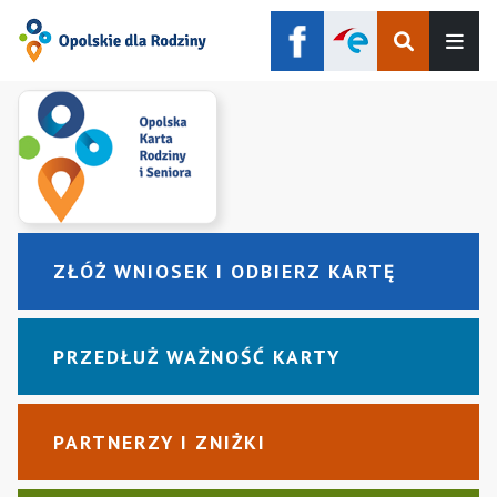
Szukaj
Men
ZŁÓŻ WNIOSEK I ODBIERZ KARTĘ
PRZEDŁUŻ WAŻNOŚĆ KARTY
PARTNERZY I ZNIŻKI