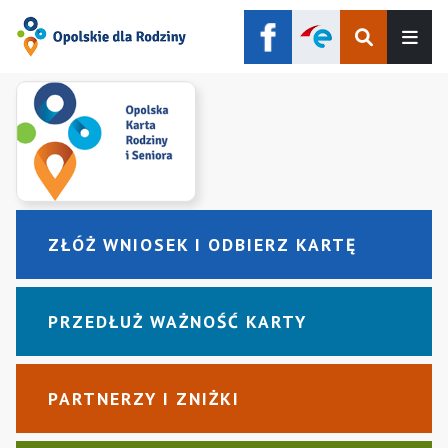
Szukaj
Men
ZŁÓŻ WNIOSEK I ODBIERZ KARTĘ
PRZEDŁUŻ WAŻNOŚĆ KARTY
PARTNERZY I ZNIŻKI