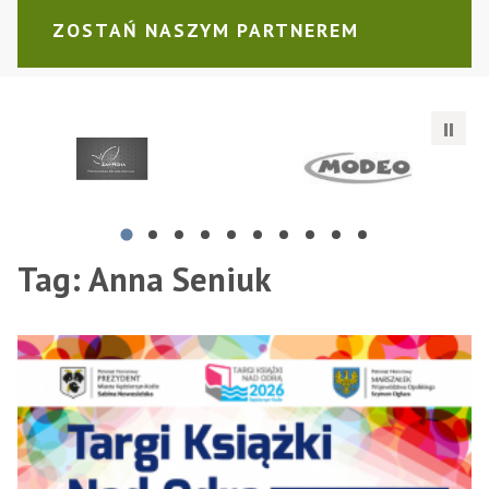
ZOSTAŃ NASZYM PARTNEREM
Zak-Reha Przychodnia Rehabilitacyjna
Przedsiębiorstwo Handlowe "
B
Tag:
Anna Seniuk