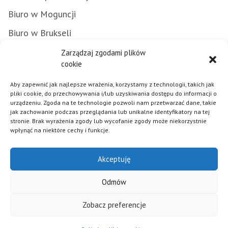
Biuro w Moguncji
Biuro w Brukseli
Załatwianie spraw w urzędzie
Zarządzaj zgodami plików
cookie
Zamówienia publiczne
Aby zapewnić jak najlepsze wrażenia, korzystamy z technologii, takich jak
Punkty Informacyjne FE
pliki cookie, do przechowywania i/lub uzyskiwania dostępu do informacji o
urządzeniu. Zgoda na te technologie pozwoli nam przetwarzać dane, takie
Praca w urzędzie
jak zachowanie podczas przeglądania lub unikalne identyfikatory na tej
stronie. Brak wyrażenia zgody lub wycofanie zgody może niekorzystnie
wpłynąć na niektóre cechy i funkcje.
Polityka plików cookies
Akceptuję
Mapa strony
Deklaracja dostępności
Odmów
Klauzula informacyjna RODO
Zobacz preferencje
© 2026 - Samorząd Województwa Opolskiego - Realizacja