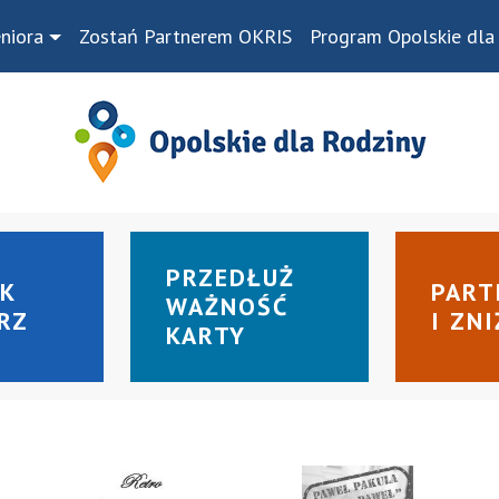
niora
Zostań Partnerem OKRIS
Program Opolskie dla
PRZEDŁUŻ
PART
EK
WAŻNOŚĆ
I ZNI
ERZ
KARTY