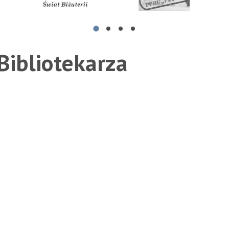
ndr Andriushchenko
ŚWIAT BIŻUTERII "RETRO" SPÓŁKA CYWILNA MAGDA
Paweł Pakuła PPHU "PAWEŁ"
Brz
Bibliotekarza