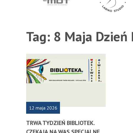
MDT Medical Sp. z o.o.
Lariko Studio Oleksa
Tag:
8 Maja Dzień 
12 maja 2026
TRWA TYDZIEŃ BIBLIOTEK.
CZEKAJĄ NA WAS SPECJALNE